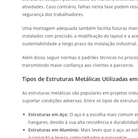
atividades. Caso contrário, falhas nesta fase podem re
segurança dos trabalhadores.
Uma montagem adequada também facilita futuras manu
instalados com precisão, a modificação do layout e a ac
sustentabilidade a longo prazo da instalação industrial.
Além disso, seguir normas e padrões técnicos no proce
transmitindo maior confiança aos clientes e parceiros.
Tipos de Estruturas Metálicas Utilizadas em
As estruturas metálicas são populares em projetos indus
suportar condições adversas. Entre os tipos de estrutur
Estruturas em Aço:
O aço é a escolha mais comum em
hangares, devido à sua alta resistência e durabilidad
Estruturas em Alumínio:
Mais leves que o aço, as es
à corrosão e leveza, como telhados e passarelas.