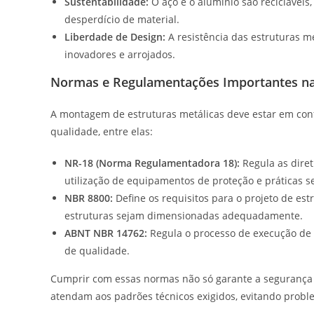
Sustentabilidade:
O aço e o alumínio são recicláveis
desperdício de material.
Liberdade de Design:
A resistência das estruturas m
inovadores e arrojados.
Normas e Regulamentações Importantes na
A montagem de estruturas metálicas deve estar em co
qualidade, entre elas:
NR-18 (Norma Regulamentadora 18):
Regula as diret
utilização de equipamentos de proteção e práticas s
NBR 8800:
Define os requisitos para o projeto de es
estruturas sejam dimensionadas adequadamente.
ABNT NBR 14762:
Regula o processo de execução de 
de qualidade.
Cumprir com essas normas não só garante a segurança
atendam aos padrões técnicos exigidos, evitando probl