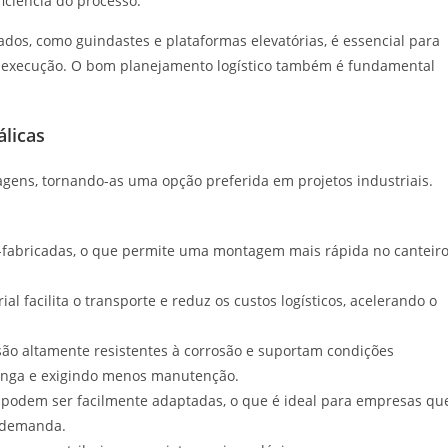
ciência do processo.
dos, como guindastes e plataformas elevatórias, é essencial para
na execução. O bom planejamento logístico também é fundamental
licas
agens, tornando-as uma opção preferida em projetos industriais.
é-fabricadas, o que permite uma montagem mais rápida no canteir
al facilita o transporte e reduz os custos logísticos, acelerando o
são altamente resistentes à corrosão e suportam condições
 longa e exigindo menos manutenção.
 podem ser facilmente adaptadas, o que é ideal para empresas qu
 demanda.