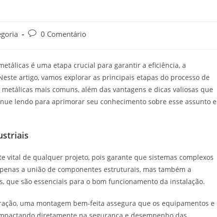
goria
0 Comentário
etálicas é uma etapa crucial para garantir a eficiência, a
Neste artigo, vamos explorar as principais etapas do processo de
as metálicas mais comuns, além das vantagens e dicas valiosas que
ntinue lendo para aprimorar seu conhecimento sobre esse assunto e
striais
 vital de qualquer projeto, pois garante que sistemas complexos
 apenas a união de componentes estruturais, mas também a
os, que são essenciais para o bom funcionamento da instalação.
eração, uma montagem bem-feita assegura que os equipamentos e
, impactando diretamente na segurança e desempenho das