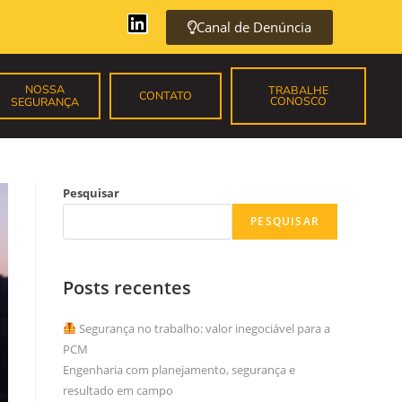
Canal de Denúncia
NOSSA
TRABALHE
CONTATO
CONOSCO
SEGURANÇA
Pesquisar
PESQUISAR
Posts recentes
Segurança no trabalho: valor inegociável para a
PCM
Engenharia com planejamento, segurança e
resultado em campo