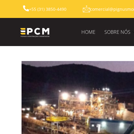
+55 (31) 3850-4490
comercial@pignusmo
HOME
SOBRE NÓS